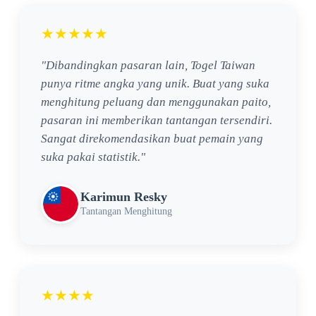
★★★★★
"Dibandingkan pasaran lain, Togel Taiwan
punya ritme angka yang unik. Buat yang suka
menghitung peluang dan menggunakan paito,
pasaran ini memberikan tantangan tersendiri.
Sangat direkomendasikan buat pemain yang
suka pakai statistik."
Karimun Resky
Tantangan Menghitung
★★★★