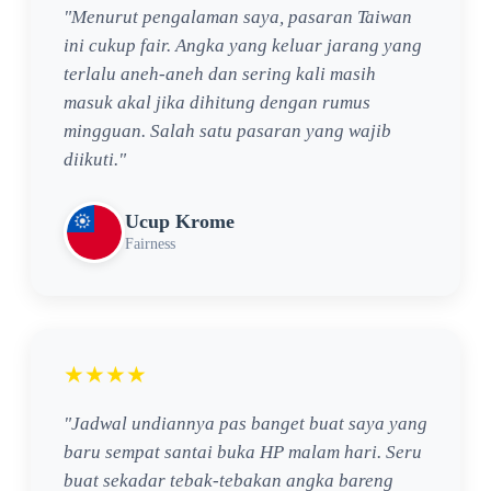
"Menurut pengalaman saya, pasaran Taiwan
ini cukup fair. Angka yang keluar jarang yang
terlalu aneh-aneh dan sering kali masih
masuk akal jika dihitung dengan rumus
mingguan. Salah satu pasaran yang wajib
diikuti."
Ucup Krome
Fairness
★★★★
"Jadwal undiannya pas banget buat saya yang
baru sempat santai buka HP malam hari. Seru
buat sekadar tebak-tebakan angka bareng