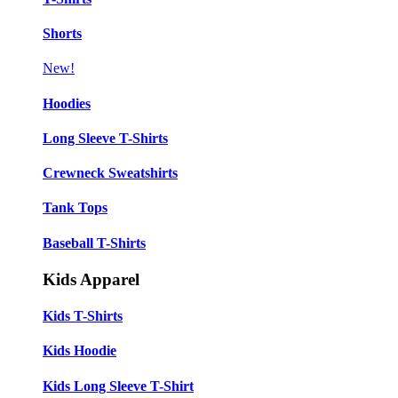
Shorts
New!
Hoodies
Long Sleeve T-Shirts
Crewneck Sweatshirts
Tank Tops
Baseball T-Shirts
Kids Apparel
Kids T-Shirts
Kids Hoodie
Kids Long Sleeve T-Shirt