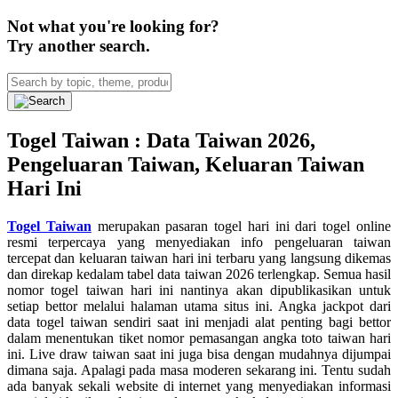
Not what you're looking for?
Try another search.
Togel Taiwan : Data Taiwan 2026,
Pengeluaran Taiwan, Keluaran Taiwan
Hari Ini
Togel Taiwan
merupakan pasaran togel hari ini dari togel online
resmi terpercaya yang menyediakan info pengeluaran taiwan
tercepat dan keluaran taiwan hari ini terbaru yang langsung dikemas
dan direkap kedalam tabel data taiwan 2026 terlengkap. Semua hasil
nomor togel taiwan hari ini nantinya akan dipublikasikan untuk
setiap bettor melalui halaman utama situs ini. Angka jackpot dari
data togel taiwan sendiri saat ini menjadi alat penting bagi bettor
dalam menentukan tiket nomor pemasangan angka toto taiwan hari
ini. Live draw taiwan saat ini juga bisa dengan mudahnya dijumpai
dimana saja. Apalagi pada masa moderen sekarang ini. Tentu sudah
ada banyak sekali website di internet yang menyediakan informasi