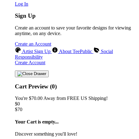
Log In
Sign Up
Create an account to save your favorite designs for viewing
anytime, on any device.
Create an Account
Artist Sign Up
About TeePublic
Social
Responsibility
Create Account
Cart Preview (0)
You're
$70.00
Away from
FREE US Shipping!
$0
$70
Your Cart is empty...
Discover something you'll love!