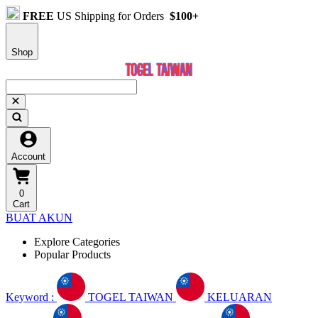
FREE
US Shipping for Orders
$100+
Shop
Account
0
Cart
BUAT AKUN
Explore Categories
Popular Products
Keyword :
TOGEL TAIWAN
KELUARAN