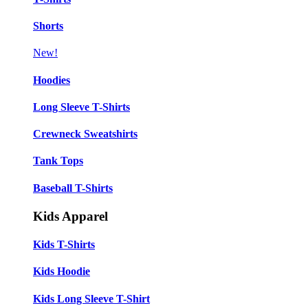
Shorts
New!
Hoodies
Long Sleeve T-Shirts
Crewneck Sweatshirts
Tank Tops
Baseball T-Shirts
Kids Apparel
Kids T-Shirts
Kids Hoodie
Kids Long Sleeve T-Shirt