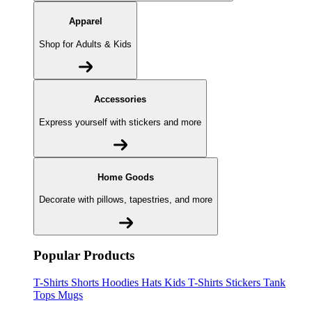
Apparel
Shop for Adults & Kids
Accessories
Express yourself with stickers and more
Home Goods
Decorate with pillows, tapestries, and more
Popular Products
T-Shirts
Shorts
Hoodies
Hats
Kids T-Shirts
Stickers
Tank
Tops
Mugs