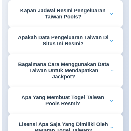
Kapan Jadwal Resmi Pengeluaran
Taiwan Pools?
Seluruh hasil undian Taiwan Prize dirilis setiap hari
Apakah Data Pengeluaran Taiwan Di
secara rutin. Proses pengundian live draw Taiwan
Situs Ini Resmi?
biasanya selesai dan diupdate ke dalam tabel data
kami tepat pada pukul 23.00 WIB. Pastikan Anda
Ya, tentu saja. Seluruh angka yang kami tayangkan
mengecek di jam tersebut untuk mendapatkan angka
Bagaimana Cara Menggunakan Data
di dalam tabel data Taiwan terkoneksi langsung
tercepat dan resmi.
Taiwan Untuk Mendapatkan
dengan situs resmi Taiwan Pools menggunakan
Jackpot?
teknologi API. Ini menjamin akurasi 100% dan
meminimalisir kesalahan input manual, sehingga
Banyak pemain profesional menggunakan data
Anda mendapatkan hasil yang valid dan berlisensi.
Apa Yang Membuat Togel Taiwan
Taiwan terlengkap kami untuk melakukan analisis
Pools Resmi?
pola. Dengan meriset hasil keluaran dari periode-
periode sebelumnya, Anda dapat merumuskan
Sebuah pasaran togel dianggap resmi jika dikelola
angka main jitu dan menentukan strategi tarung
Lisensi Apa Saja Yang Dimiliki Oleh
langsung oleh otoritas atau pemerintah negara
yang lebih bijak untuk memperbesar peluang
Pasaran Togel Taiwan?