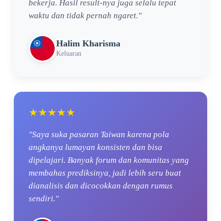
bekerja. Hasil result-nya juga selalu tepat
waktu dan tidak pernah ngaret."
Halim Kharisma
Keluaran
★★★★★
"Saya suka pasaran Taiwan karena pola
angkanya lumayan konsisten dan bisa
dipelajari. Banyak forum dan komunitas yang
membahas prediksinya, jadi lebih seru buat
dianalisis dan dicocokkan dengan rumus
sendiri."