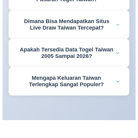
asalnya (dalam hal ini Taiwan Lottery) dan diakui
memenangkan hadiah 4D.
oleh lembaga pengawas lotere dunia seperti WLA
Pasaran Taiwan yang sah secara global tunduk pada
(World Lottery Association).
Dimana Bisa Mendapatkan Situs
standar WLA dan APLA (Asia Pacific Lottery
Live Draw Taiwan Tercepat?
Association). Adapun situs-situs yang
menyediakannya secara online biasanya diawasi
Anda bisa menyaksikannya langsung melalui situs
oleh lisensi komisi perjudian internasional seperti
Apakah Tersedia Data Togel Taiwan
resmi pengundiannya (Taiwan Lottery), melalui
PAGCOR, BMM Testlabs, atau Malta Gaming
2005 Sampai 2026?
situs-situs agen togel terpercaya yang menyediakan
Authority (MGA).
fitur live draw real-time, atau melalui siaran
Ya, tersedia. Situs-situs penyedia data keluaran,
langsung (Live) di platform seperti YouTube pada
Mengapa Keluaran Taiwan
paito warna, dan forum komunitas togel selalu
jam result.
Terlengkap Sangat Populer?
mengarsipkan histori angka secara lengkap dari
tahun-tahun lama (seperti 2005) hingga tahun
Data terlengkap sangat populer dan dicari karena
berjalan (2026) sebagai database acuan.
para pemain togel membutuhkannya untuk
menganalisis pola angka, membaca statistik, dan
membuat rumusan (tarikan paito) untuk
memprediksi angka jitu yang akan keluar pada
putaran berikutnya.