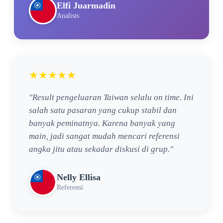
Elfi Juarmadin
Analisis
★★★★★
"Result pengeluaran Taiwan selalu on time. Ini
salah satu pasaran yang cukup stabil dan
banyak peminatnya. Karena banyak yang
main, jadi sangat mudah mencari referensi
angka jitu atau sekadar diskusi di grup."
Nelly Ellisa
Referensi