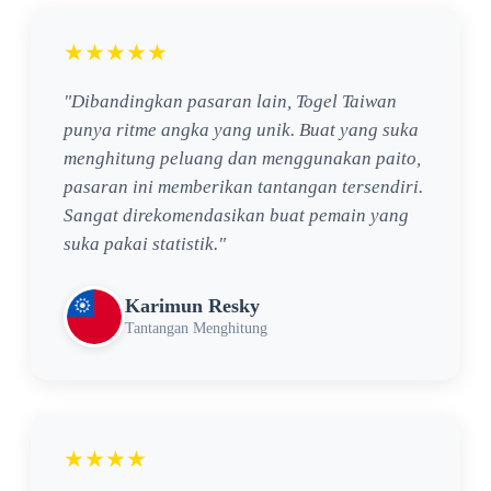
★★★★★
"Dibandingkan pasaran lain, Togel Taiwan
punya ritme angka yang unik. Buat yang suka
menghitung peluang dan menggunakan paito,
pasaran ini memberikan tantangan tersendiri.
Sangat direkomendasikan buat pemain yang
suka pakai statistik."
Karimun Resky
Tantangan Menghitung
★★★★