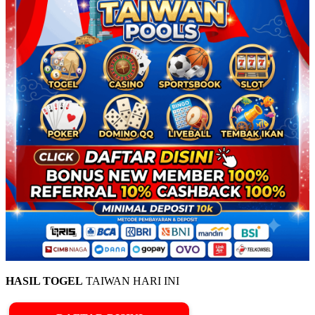
HASIL TOGEL
TAIWAN HARI INI