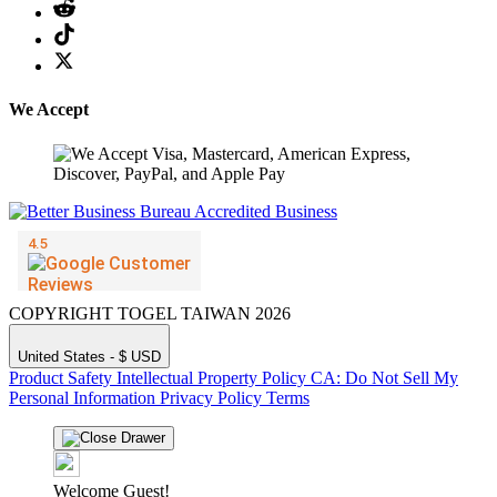
We Accept
COPYRIGHT TOGEL TAIWAN 2026
United States - $ USD
Product Safety
Intellectual Property Policy
CA: Do Not Sell My
Personal Information
Privacy Policy
Terms
Welcome Guest!