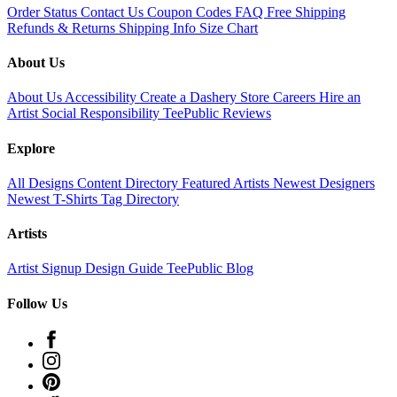
Order Status
Contact Us
Coupon Codes
FAQ
Free Shipping
Refunds & Returns
Shipping Info
Size Chart
About Us
About Us
Accessibility
Create a Dashery Store
Careers
Hire an
Artist
Social Responsibility
TeePublic Reviews
Explore
All Designs
Content Directory
Featured Artists
Newest Designers
Newest T-Shirts
Tag Directory
Artists
Artist Signup
Design Guide
TeePublic Blog
Follow Us