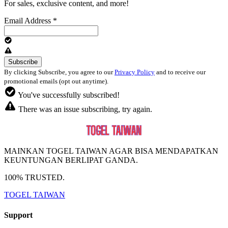
For sales, exclusive content, and more!
Email Address
*
By clicking Subscribe, you agree to our
Privacy Policy
and to receive our
promotional emails (opt out anytime).
You've successfully subscribed!
There was an issue subscribing, try again.
MAINKAN TOGEL TAIWAN AGAR BISA MENDAPATKAN
KEUNTUNGAN BERLIPAT GANDA.
100% TRUSTED.
TOGEL TAIWAN
Support