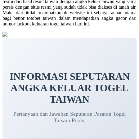
resmi dari hasil result taiwan dengan angka keluar taiwan yang sama
persis dengan situs resmi yang sudah tidak bisa diakses di tanah air.
Maka dari itulah manfaatkanlah website ini sebagai acuan utama
bagi bettor totobet taiwan dalam mendapatkan angka gacor dari
nomor jackpot keluaran togel taiwan hari ini.
INFORMASI SEPUTARAN
ANGKA KELUAR TOGEL
TAIWAN
Pertanyaan dan Jawaban Seputaran Pasaran Togel
Taiwan Pools.