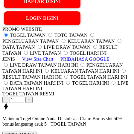
DAFTAR DISINI
LOGIN DISINI
PROMO WEBSITE
TOGEL TAIWAN
TOTO TAIWAN
PENGELUARAN TAIWAN
KELUARAN TAIWAN
DATA TAIWAN
LIVE DRAW TAIWAN
RESULT
TAIWAN
LIVE TAIWAN
TOGEL HARI INI
JENIS
View Size Chart
PRIBAHASA GOOGLE
LIVE DRAW TAIWAN HARI INI
PENGELUARAN
TAIWAN HARI INI
KELUARAN TAIWAN HARI INI
RESULT TAIWAN HARI INI
TOGEL TAIWAN HARI INI
DATA TAIWAN HARI INI
TOGEL HARI INI
LIVE
TAIWAN HARI INI
TOGEL TAIWAN RESMI
-
+
Mainkan Togel Online Anda Di sini saja
Claim Bonus slot 50%
bonus langsumg asuk
5+ TOGEL TAIWAN