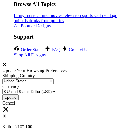
Browse All Topics
funny
music
anime
movies
television
sports
sci-fi
vintage
animals
drinks
food
politics
All Popular Designs
Support
Order Status
FAQ
Contact Us
Shop All Designs
Update Your Browsing Preferences
Shipping Country:
Currency:
Cancel
Katie:
5'10"
160