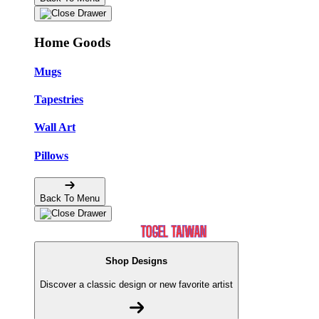
Home Goods
Mugs
Tapestries
Wall Art
Pillows
Back To Menu
Shop Designs
Discover a classic design or new favorite artist