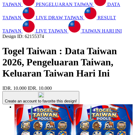
TAIWAN
PENGELUARAN TAIWAN
DATA
TAIWAN
LIVE DRAW TAIWAN
RESULT
TAIWAN
LIVE TAIWAN
TAIWAN HARI INI
Design ID: 62155374
Togel Taiwan : Data Taiwan
2026, Pengeluaran Taiwan,
Keluaran Taiwan Hari Ini
IDR. 10.000
IDR. 10.000
Create an account to favorite this design!