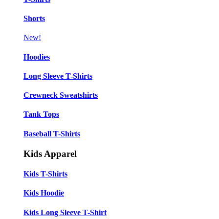
Shorts
New!
Hoodies
Long Sleeve T-Shirts
Crewneck Sweatshirts
Tank Tops
Baseball T-Shirts
Kids Apparel
Kids T-Shirts
Kids Hoodie
Kids Long Sleeve T-Shirt