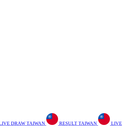
LIVE DRAW TAIWAN
RESULT TAIWAN
LIVE