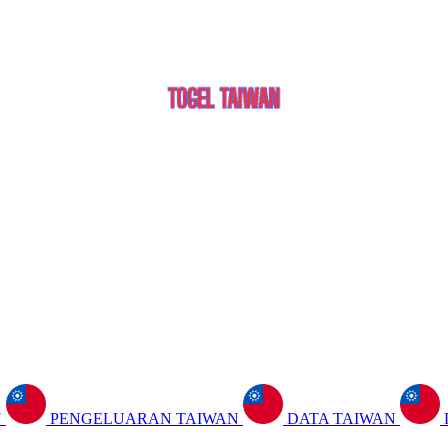
N
PENGELUARAN TAIWAN
DATA TAIWAN