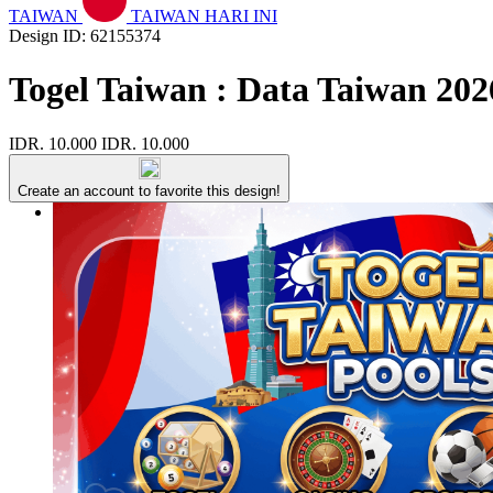
TAIWAN
TAIWAN HARI INI
Design ID: 62155374
Togel Taiwan : Data Taiwan 202
IDR. 10.000
IDR. 10.000
Create an account to favorite this design!