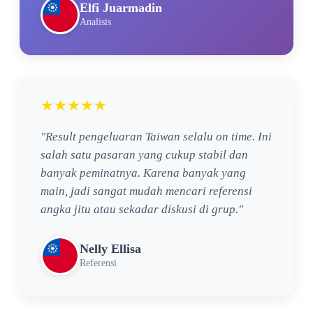
Elfi Juarmadin
Analisis
★★★★★
"Result pengeluaran Taiwan selalu on time. Ini
salah satu pasaran yang cukup stabil dan
banyak peminatnya. Karena banyak yang
main, jadi sangat mudah mencari referensi
angka jitu atau sekadar diskusi di grup."
Nelly Ellisa
Referensi