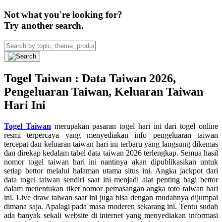
Not what you're looking for?
Try another search.
Togel Taiwan : Data Taiwan 2026,
Pengeluaran Taiwan, Keluaran Taiwan
Hari Ini
Togel Taiwan
merupakan pasaran togel hari ini dari togel online
resmi terpercaya yang menyediakan info pengeluaran taiwan
tercepat dan keluaran taiwan hari ini terbaru yang langsung dikemas
dan direkap kedalam tabel data taiwan 2026 terlengkap. Semua hasil
nomor togel taiwan hari ini nantinya akan dipublikasikan untuk
setiap bettor melalui halaman utama situs ini. Angka jackpot dari
data togel taiwan sendiri saat ini menjadi alat penting bagi bettor
dalam menentukan tiket nomor pemasangan angka toto taiwan hari
ini. Live draw taiwan saat ini juga bisa dengan mudahnya dijumpai
dimana saja. Apalagi pada masa moderen sekarang ini. Tentu sudah
ada banyak sekali website di internet yang menyediakan informasi