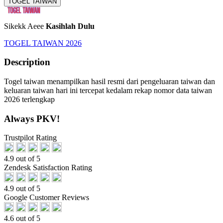
TOGEL TAIWAN
Sikekk Aeee
Kasihlah Dulu
TOGEL TAIWAN 2026
Description
Togel taiwan menampilkan hasil resmi dari pengeluaran taiwan dan
keluaran taiwan hari ini tercepat kedalam rekap nomor data taiwan
2026 terlengkap
Always PKV!
Trustpilot Rating
4.9 out of 5
Zendesk Satisfaction Rating
4.9 out of 5
Google Customer Reviews
4.6 out of 5