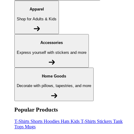
Apparel
Shop for Adults & Kids
Accessories
Express yourself with stickers and more
Home Goods
Decorate with pillows, tapestries, and more
Popular Products
T-Shirts
Shorts
Hoodies
Hats
Kids T-Shirts
Stickers
Tank
Tops
Mugs