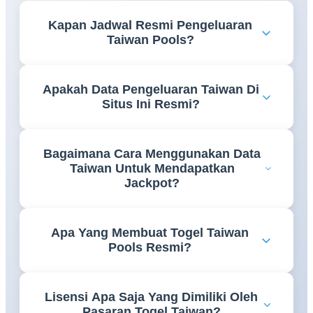
Kapan Jadwal Resmi Pengeluaran
Taiwan Pools?
Seluruh hasil undian Taiwan Prize dirilis setiap hari
Apakah Data Pengeluaran Taiwan Di
secara rutin. Proses pengundian live draw Taiwan
Situs Ini Resmi?
biasanya selesai dan diupdate ke dalam tabel data
kami tepat pada pukul 23.00 WIB. Pastikan Anda
Ya, tentu saja. Seluruh angka yang kami tayangkan
mengecek di jam tersebut untuk mendapatkan angka
Bagaimana Cara Menggunakan Data
di dalam tabel data Taiwan terkoneksi langsung
tercepat dan resmi.
Taiwan Untuk Mendapatkan
dengan situs resmi Taiwan Pools menggunakan
Jackpot?
teknologi API. Ini menjamin akurasi 100% dan
meminimalisir kesalahan input manual, sehingga
Banyak pemain profesional menggunakan data
Anda mendapatkan hasil yang valid dan berlisensi.
Apa Yang Membuat Togel Taiwan
Taiwan terlengkap kami untuk melakukan analisis
Pools Resmi?
pola. Dengan meriset hasil keluaran dari periode-
periode sebelumnya, Anda dapat merumuskan
Sebuah pasaran togel dianggap resmi jika dikelola
angka main jitu dan menentukan strategi tarung
Lisensi Apa Saja Yang Dimiliki Oleh
langsung oleh otoritas atau pemerintah negara
yang lebih bijak untuk memperbesar peluang
Pasaran Togel Taiwan?