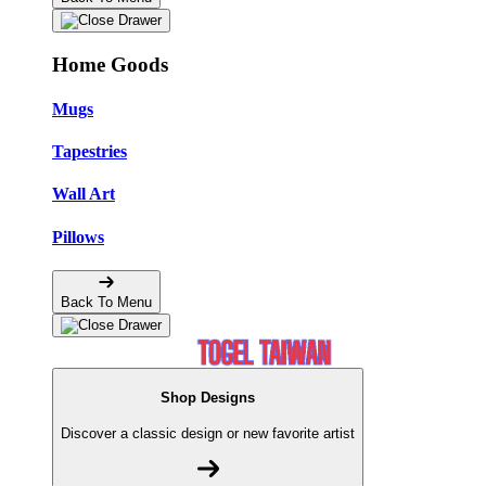
Home Goods
Mugs
Tapestries
Wall Art
Pillows
Back To Menu
Shop Designs
Discover a classic design or new favorite artist