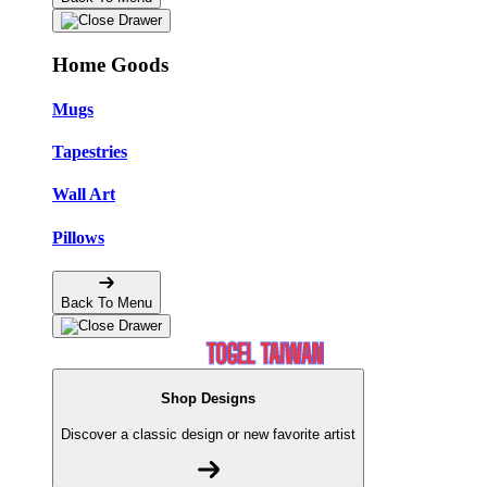
Home Goods
Mugs
Tapestries
Wall Art
Pillows
Back To Menu
Shop Designs
Discover a classic design or new favorite artist