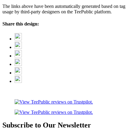
The links above have been automatically generated based on tag
usage by third-party designers on the TeePublic platform.
Share this design:
Subscribe to Our Newsletter