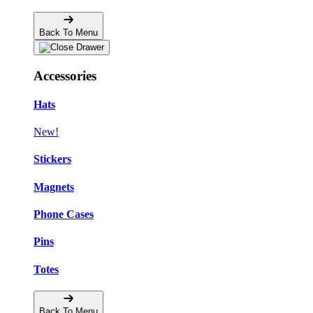
Back To Menu
Accessories
Hats
New!
Stickers
Magnets
Phone Cases
Pins
Totes
Back To Menu