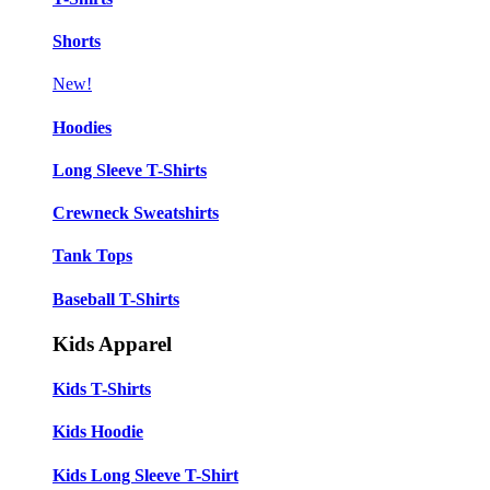
Shorts
New!
Hoodies
Long Sleeve T-Shirts
Crewneck Sweatshirts
Tank Tops
Baseball T-Shirts
Kids Apparel
Kids T-Shirts
Kids Hoodie
Kids Long Sleeve T-Shirt