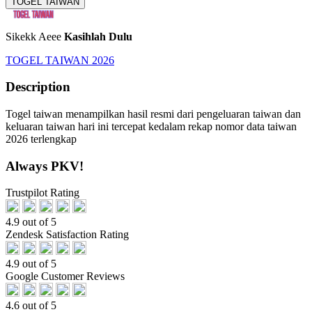
TOGEL TAIWAN
Sikekk Aeee
Kasihlah Dulu
TOGEL TAIWAN 2026
Description
Togel taiwan menampilkan hasil resmi dari pengeluaran taiwan dan
keluaran taiwan hari ini tercepat kedalam rekap nomor data taiwan
2026 terlengkap
Always PKV!
Trustpilot Rating
4.9 out of 5
Zendesk Satisfaction Rating
4.9 out of 5
Google Customer Reviews
4.6 out of 5