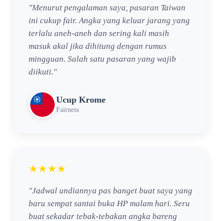
"Menurut pengalaman saya, pasaran Taiwan
ini cukup fair. Angka yang keluar jarang yang
terlalu aneh-aneh dan sering kali masih
masuk akal jika dihitung dengan rumus
mingguan. Salah satu pasaran yang wajib
diikuti."
Ucup Krome
Fairness
★★★★
"Jadwal undiannya pas banget buat saya yang
baru sempat santai buka HP malam hari. Seru
buat sekadar tebak-tebakan angka bareng