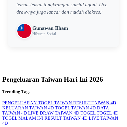
teman-teman tongkrongan sambil ngopi. Live
draw-nya juga lancar dan mudah diakses."
Gunawan Ilham
Hiburan Sosial
Pengeluaran Taiwan Hari Ini 2026
Trending Tags
PENGELUARAN TOGEL TAIWAN
RESULT TAIWAN 4D
KELUARAN TAIWAN 4D
TOGEL TAIWAN 4D
DATA
TAIWAN 4D
LIVE DRAW TAIWAN 4D
TOGEL
TOGEL 4D
TOGEL MALAM INI
RESULT TAIWAN 4D
LIVE TAIWAN
4D