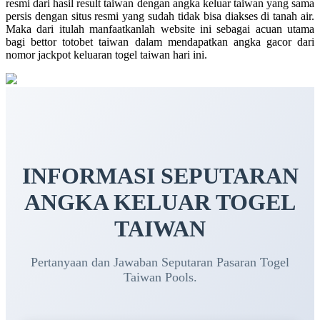
resmi dari hasil result taiwan dengan angka keluar taiwan yang sama
persis dengan situs resmi yang sudah tidak bisa diakses di tanah air.
Maka dari itulah manfaatkanlah website ini sebagai acuan utama
bagi bettor totobet taiwan dalam mendapatkan angka gacor dari
nomor jackpot keluaran togel taiwan hari ini.
INFORMASI SEPUTARAN
ANGKA KELUAR TOGEL
TAIWAN
Pertanyaan dan Jawaban Seputaran Pasaran Togel
Taiwan Pools.