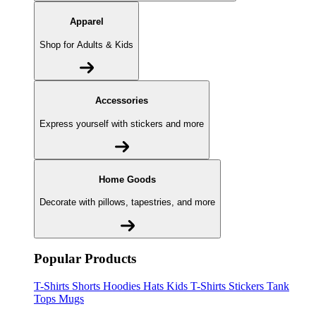
Apparel
Shop for Adults & Kids
Accessories
Express yourself with stickers and more
Home Goods
Decorate with pillows, tapestries, and more
Popular Products
T-Shirts
Shorts
Hoodies
Hats
Kids T-Shirts
Stickers
Tank
Tops
Mugs