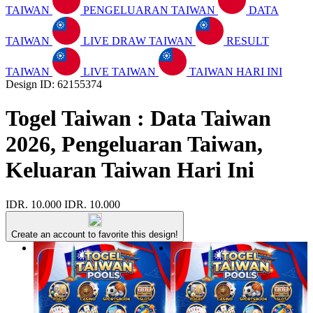
TAIWAN
PENGELUARAN TAIWAN
DATA
TAIWAN
LIVE DRAW TAIWAN
RESULT
TAIWAN
LIVE TAIWAN
TAIWAN HARI INI
Design ID: 62155374
Togel Taiwan : Data Taiwan
2026, Pengeluaran Taiwan,
Keluaran Taiwan Hari Ini
IDR. 10.000
IDR. 10.000
Create an account to favorite this design!