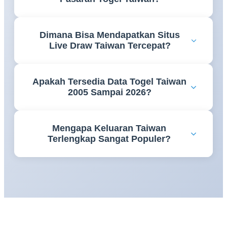
asalnya (dalam hal ini Taiwan Lottery) dan diakui
memenangkan hadiah 4D.
oleh lembaga pengawas lotere dunia seperti WLA
Pasaran Taiwan yang sah secara global tunduk pada
(World Lottery Association).
Dimana Bisa Mendapatkan Situs
standar WLA dan APLA (Asia Pacific Lottery
Live Draw Taiwan Tercepat?
Association). Adapun situs-situs yang
menyediakannya secara online biasanya diawasi
Anda bisa menyaksikannya langsung melalui situs
oleh lisensi komisi perjudian internasional seperti
Apakah Tersedia Data Togel Taiwan
resmi pengundiannya (Taiwan Lottery), melalui
PAGCOR, BMM Testlabs, atau Malta Gaming
2005 Sampai 2026?
situs-situs agen togel terpercaya yang menyediakan
Authority (MGA).
fitur live draw real-time, atau melalui siaran
Ya, tersedia. Situs-situs penyedia data keluaran,
langsung (Live) di platform seperti YouTube pada
Mengapa Keluaran Taiwan
paito warna, dan forum komunitas togel selalu
jam result.
Terlengkap Sangat Populer?
mengarsipkan histori angka secara lengkap dari
tahun-tahun lama (seperti 2005) hingga tahun
Data terlengkap sangat populer dan dicari karena
berjalan (2026) sebagai database acuan.
para pemain togel membutuhkannya untuk
menganalisis pola angka, membaca statistik, dan
membuat rumusan (tarikan paito) untuk
memprediksi angka jitu yang akan keluar pada
putaran berikutnya.