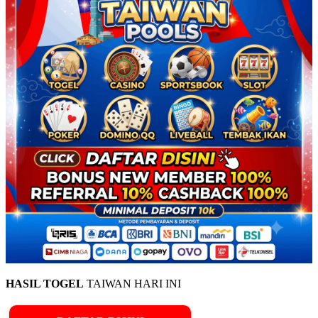
HASIL TOGEL
TAIWAN HARI INI