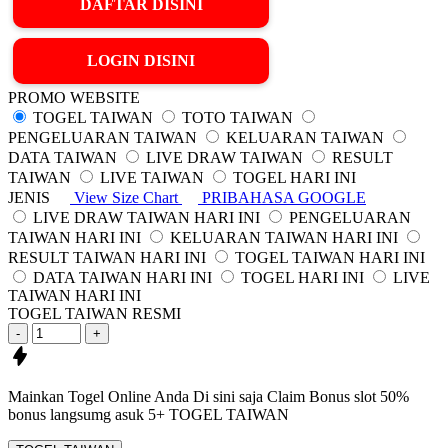
DAFTAR DISINI
LOGIN DISINI
PROMO WEBSITE
TOGEL TAIWAN
TOTO TAIWAN
PENGELUARAN TAIWAN
KELUARAN TAIWAN
DATA TAIWAN
LIVE DRAW TAIWAN
RESULT
TAIWAN
LIVE TAIWAN
TOGEL HARI INI
JENIS
View Size Chart
PRIBAHASA GOOGLE
LIVE DRAW TAIWAN HARI INI
PENGELUARAN
TAIWAN HARI INI
KELUARAN TAIWAN HARI INI
RESULT TAIWAN HARI INI
TOGEL TAIWAN HARI INI
DATA TAIWAN HARI INI
TOGEL HARI INI
LIVE
TAIWAN HARI INI
TOGEL TAIWAN RESMI
-
+
Mainkan Togel Online Anda Di sini saja
Claim Bonus slot 50%
bonus langsumg asuk
5+ TOGEL TAIWAN