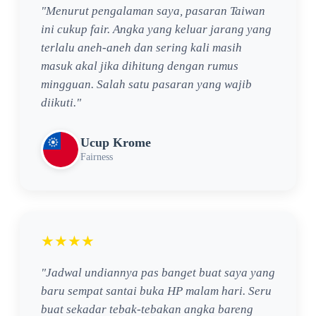
"Menurut pengalaman saya, pasaran Taiwan
ini cukup fair. Angka yang keluar jarang yang
terlalu aneh-aneh dan sering kali masih
masuk akal jika dihitung dengan rumus
mingguan. Salah satu pasaran yang wajib
diikuti."
Ucup Krome
Fairness
★★★★
"Jadwal undiannya pas banget buat saya yang
baru sempat santai buka HP malam hari. Seru
buat sekadar tebak-tebakan angka bareng