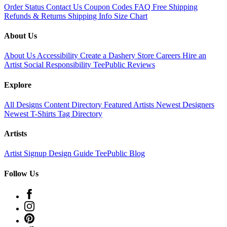
Order Status
Contact Us
Coupon Codes
FAQ
Free Shipping
Refunds & Returns
Shipping Info
Size Chart
About Us
About Us
Accessibility
Create a Dashery Store
Careers
Hire an
Artist
Social Responsibility
TeePublic Reviews
Explore
All Designs
Content Directory
Featured Artists
Newest Designers
Newest T-Shirts
Tag Directory
Artists
Artist Signup
Design Guide
TeePublic Blog
Follow Us