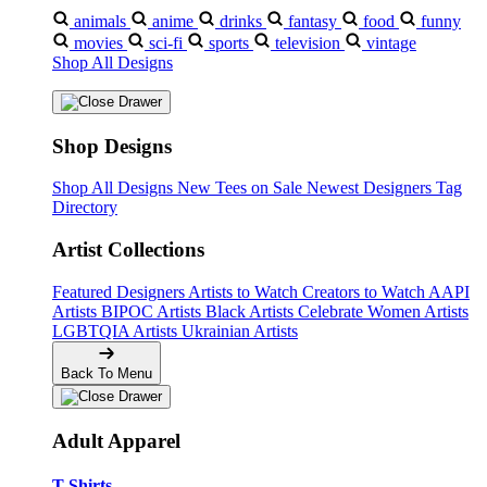
animals
anime
drinks
fantasy
food
funny
movies
sci-fi
sports
television
vintage
Shop All Designs
Shop Designs
Shop All Designs
New Tees on Sale
Newest Designers
Tag
Directory
Artist Collections
Featured Designers
Artists to Watch
Creators to Watch
AAPI
Artists
BIPOC Artists
Black Artists
Celebrate Women Artists
LGBTQIA Artists
Ukrainian Artists
Back To Menu
Adult Apparel
T-Shirts