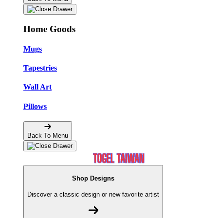
Home Goods
Mugs
Tapestries
Wall Art
Pillows
Back To Menu
Shop Designs
Discover a classic design or new favorite artist