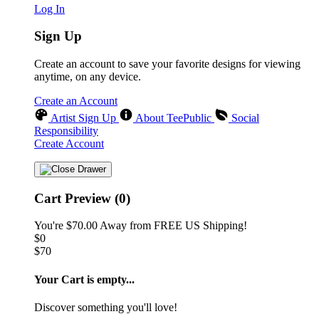
Log In
Sign Up
Create an account to save your favorite designs for viewing
anytime, on any device.
Create an Account
Artist Sign Up
About TeePublic
Social
Responsibility
Create Account
Cart Preview (0)
You're
$70.00
Away from
FREE US Shipping!
$0
$70
Your Cart is empty...
Discover something you'll love!