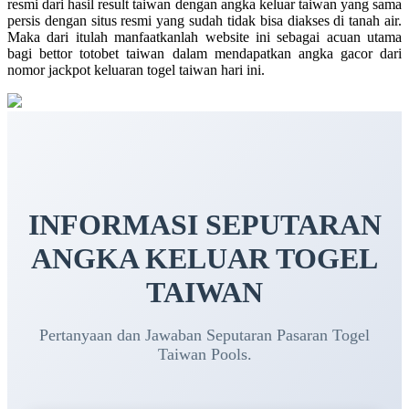
resmi dari hasil result taiwan dengan angka keluar taiwan yang sama
persis dengan situs resmi yang sudah tidak bisa diakses di tanah air.
Maka dari itulah manfaatkanlah website ini sebagai acuan utama
bagi bettor totobet taiwan dalam mendapatkan angka gacor dari
nomor jackpot keluaran togel taiwan hari ini.
INFORMASI SEPUTARAN
ANGKA KELUAR TOGEL
TAIWAN
Pertanyaan dan Jawaban Seputaran Pasaran Togel
Taiwan Pools.