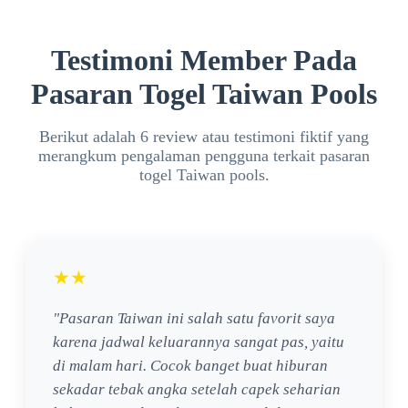
Testimoni Member Pada
Pasaran Togel Taiwan Pools
Berikut adalah 6 review atau testimoni fiktif yang
merangkum pengalaman pengguna terkait pasaran
togel Taiwan pools.
★★
"Pasaran Taiwan ini salah satu favorit saya
karena jadwal keluarannya sangat pas, yaitu
di malam hari. Cocok banget buat hiburan
sekadar tebak angka setelah capek seharian