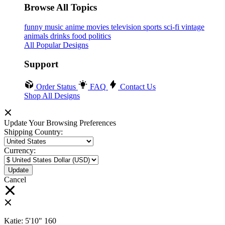
Browse All Topics
funny
music
anime
movies
television
sports
sci-fi
vintage
animals
drinks
food
politics
All Popular Designs
Support
Order Status
FAQ
Contact Us
Shop All Designs
Update Your Browsing Preferences
Shipping Country:
Currency:
Cancel
Katie:
5'10"
160