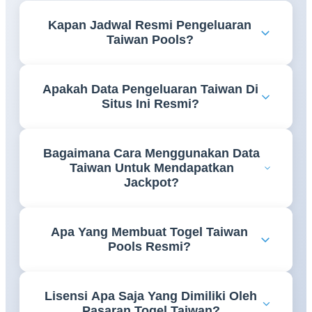
Kapan Jadwal Resmi Pengeluaran
Taiwan Pools?
Seluruh hasil undian Taiwan Prize dirilis setiap hari
Apakah Data Pengeluaran Taiwan Di
secara rutin. Proses pengundian live draw Taiwan
Situs Ini Resmi?
biasanya selesai dan diupdate ke dalam tabel data
kami tepat pada pukul 23.00 WIB. Pastikan Anda
Ya, tentu saja. Seluruh angka yang kami tayangkan
mengecek di jam tersebut untuk mendapatkan angka
Bagaimana Cara Menggunakan Data
di dalam tabel data Taiwan terkoneksi langsung
tercepat dan resmi.
Taiwan Untuk Mendapatkan
dengan situs resmi Taiwan Pools menggunakan
Jackpot?
teknologi API. Ini menjamin akurasi 100% dan
meminimalisir kesalahan input manual, sehingga
Banyak pemain profesional menggunakan data
Anda mendapatkan hasil yang valid dan berlisensi.
Apa Yang Membuat Togel Taiwan
Taiwan terlengkap kami untuk melakukan analisis
Pools Resmi?
pola. Dengan meriset hasil keluaran dari periode-
periode sebelumnya, Anda dapat merumuskan
Sebuah pasaran togel dianggap resmi jika dikelola
angka main jitu dan menentukan strategi tarung
Lisensi Apa Saja Yang Dimiliki Oleh
langsung oleh otoritas atau pemerintah negara
yang lebih bijak untuk memperbesar peluang
Pasaran Togel Taiwan?