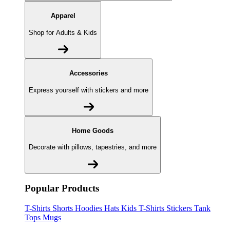
Apparel
Shop for Adults & Kids
Accessories
Express yourself with stickers and more
Home Goods
Decorate with pillows, tapestries, and more
Popular Products
T-Shirts
Shorts
Hoodies
Hats
Kids T-Shirts
Stickers
Tank
Tops
Mugs