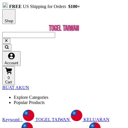
FREE
US Shipping for Orders
$100+
Shop
Account
0
Cart
BUAT AKUN
Explore Categories
Popular Products
Keyword :
TOGEL TAIWAN
KELUARAN