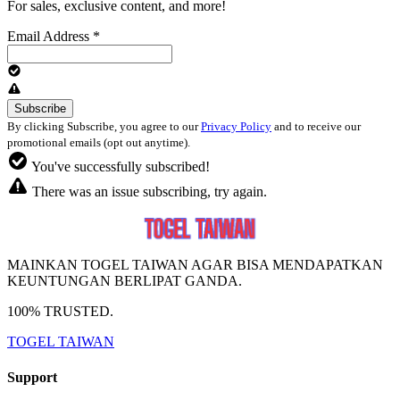
For sales, exclusive content, and more!
Email Address
*
By clicking Subscribe, you agree to our
Privacy Policy
and to receive our
promotional emails (opt out anytime).
You've successfully subscribed!
There was an issue subscribing, try again.
MAINKAN TOGEL TAIWAN AGAR BISA MENDAPATKAN
KEUNTUNGAN BERLIPAT GANDA.
100% TRUSTED.
TOGEL TAIWAN
Support