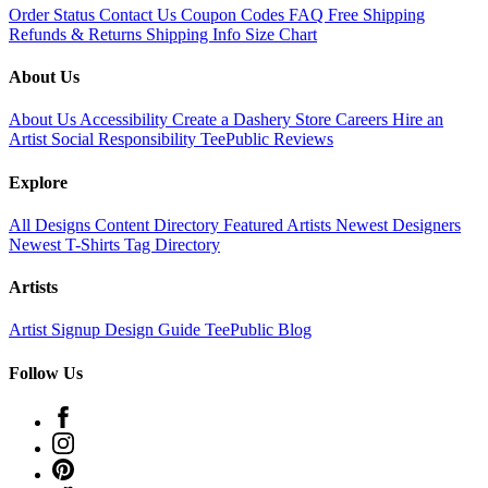
Order Status
Contact Us
Coupon Codes
FAQ
Free Shipping
Refunds & Returns
Shipping Info
Size Chart
About Us
About Us
Accessibility
Create a Dashery Store
Careers
Hire an
Artist
Social Responsibility
TeePublic Reviews
Explore
All Designs
Content Directory
Featured Artists
Newest Designers
Newest T-Shirts
Tag Directory
Artists
Artist Signup
Design Guide
TeePublic Blog
Follow Us