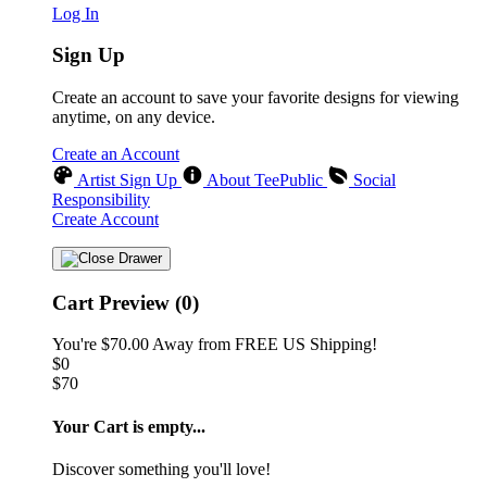
Log In
Sign Up
Create an account to save your favorite designs for viewing
anytime, on any device.
Create an Account
Artist Sign Up
About TeePublic
Social
Responsibility
Create Account
Cart Preview (0)
You're
$70.00
Away from
FREE US Shipping!
$0
$70
Your Cart is empty...
Discover something you'll love!