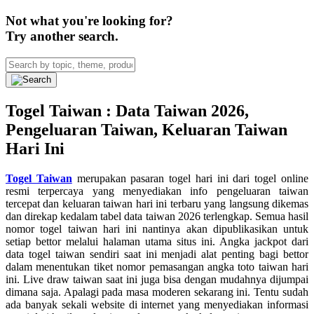
Not what you're looking for?
Try another search.
Togel Taiwan : Data Taiwan 2026,
Pengeluaran Taiwan, Keluaran Taiwan
Hari Ini
Togel Taiwan
merupakan pasaran togel hari ini dari togel online
resmi terpercaya yang menyediakan info pengeluaran taiwan
tercepat dan keluaran taiwan hari ini terbaru yang langsung dikemas
dan direkap kedalam tabel data taiwan 2026 terlengkap. Semua hasil
nomor togel taiwan hari ini nantinya akan dipublikasikan untuk
setiap bettor melalui halaman utama situs ini. Angka jackpot dari
data togel taiwan sendiri saat ini menjadi alat penting bagi bettor
dalam menentukan tiket nomor pemasangan angka toto taiwan hari
ini. Live draw taiwan saat ini juga bisa dengan mudahnya dijumpai
dimana saja. Apalagi pada masa moderen sekarang ini. Tentu sudah
ada banyak sekali website di internet yang menyediakan informasi