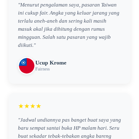
"Menurut pengalaman saya, pasaran Taiwan
ini cukup fair. Angka yang keluar jarang yang
terlalu aneh-aneh dan sering kali masih
masuk akal jika dihitung dengan rumus
mingguan. Salah satu pasaran yang wajib
diikuti."
Ucup Krome
Fairness
★★★★
"Jadwal undiannya pas banget buat saya yang
baru sempat santai buka HP malam hari. Seru
buat sekadar tebak-tebakan angka bareng