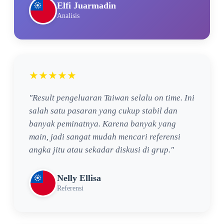
Elfi Juarmadin
Analisis
★★★★★
"Result pengeluaran Taiwan selalu on time. Ini
salah satu pasaran yang cukup stabil dan
banyak peminatnya. Karena banyak yang
main, jadi sangat mudah mencari referensi
angka jitu atau sekadar diskusi di grup."
Nelly Ellisa
Referensi