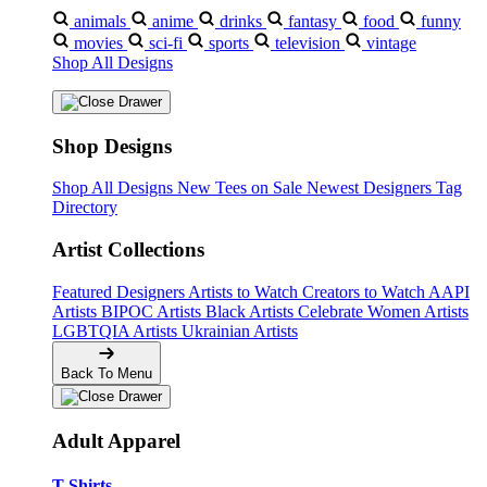
animals
anime
drinks
fantasy
food
funny
movies
sci-fi
sports
television
vintage
Shop All Designs
Shop Designs
Shop All Designs
New Tees on Sale
Newest Designers
Tag
Directory
Artist Collections
Featured Designers
Artists to Watch
Creators to Watch
AAPI
Artists
BIPOC Artists
Black Artists
Celebrate Women Artists
LGBTQIA Artists
Ukrainian Artists
Back To Menu
Adult Apparel
T-Shirts