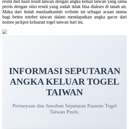
resmi dari hasil result taiwan dengan angka keluar taiwan yang sama
persis dengan situs resmi yang sudah tidak bisa diakses di tanah air.
Maka dari itulah manfaatkanlah website ini sebagai acuan utama
bagi bettor totobet taiwan dalam mendapatkan angka gacor dari
nomor jackpot keluaran togel taiwan hari ini.
INFORMASI SEPUTARAN
ANGKA KELUAR TOGEL
TAIWAN
Pertanyaan dan Jawaban Seputaran Pasaran Togel
Taiwan Pools.