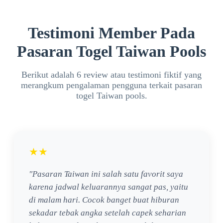
Testimoni Member Pada
Pasaran Togel Taiwan Pools
Berikut adalah 6 review atau testimoni fiktif yang
merangkum pengalaman pengguna terkait pasaran
togel Taiwan pools.
★★
"Pasaran Taiwan ini salah satu favorit saya
karena jadwal keluarannya sangat pas, yaitu
di malam hari. Cocok banget buat hiburan
sekadar tebak angka setelah capek seharian