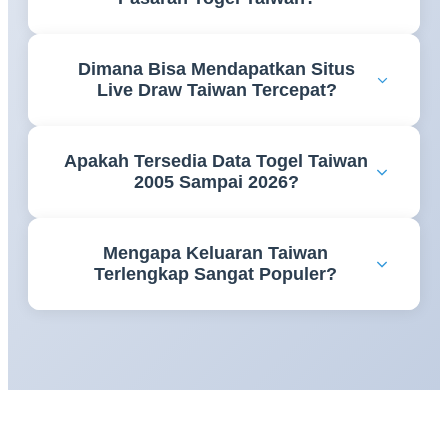
asalnya (dalam hal ini Taiwan Lottery) dan diakui
memenangkan hadiah 4D.
oleh lembaga pengawas lotere dunia seperti WLA
Pasaran Taiwan yang sah secara global tunduk pada
(World Lottery Association).
Dimana Bisa Mendapatkan Situs
standar WLA dan APLA (Asia Pacific Lottery
Live Draw Taiwan Tercepat?
Association). Adapun situs-situs yang
menyediakannya secara online biasanya diawasi
Anda bisa menyaksikannya langsung melalui situs
oleh lisensi komisi perjudian internasional seperti
Apakah Tersedia Data Togel Taiwan
resmi pengundiannya (Taiwan Lottery), melalui
PAGCOR, BMM Testlabs, atau Malta Gaming
2005 Sampai 2026?
situs-situs agen togel terpercaya yang menyediakan
Authority (MGA).
fitur live draw real-time, atau melalui siaran
Ya, tersedia. Situs-situs penyedia data keluaran,
langsung (Live) di platform seperti YouTube pada
Mengapa Keluaran Taiwan
paito warna, dan forum komunitas togel selalu
jam result.
Terlengkap Sangat Populer?
mengarsipkan histori angka secara lengkap dari
tahun-tahun lama (seperti 2005) hingga tahun
Data terlengkap sangat populer dan dicari karena
berjalan (2026) sebagai database acuan.
para pemain togel membutuhkannya untuk
menganalisis pola angka, membaca statistik, dan
membuat rumusan (tarikan paito) untuk
memprediksi angka jitu yang akan keluar pada
putaran berikutnya.