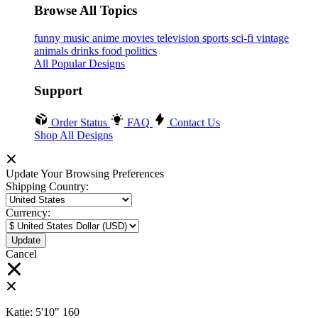
Browse All Topics
funny
music
anime
movies
television
sports
sci-fi
vintage
animals
drinks
food
politics
All Popular Designs
Support
Order Status
FAQ
Contact Us
Shop All Designs
Update Your Browsing Preferences
Shipping Country:
Currency:
Cancel
Katie:
5'10"
160