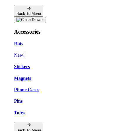
Back To Menu
Accessories
Hats
New!
Stickers
Magnets
Phone Cases
Pins
Totes
Back To Menu