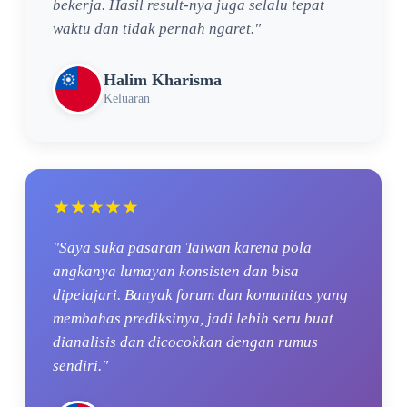
bekerja. Hasil result-nya juga selalu tepat
waktu dan tidak pernah ngaret."
Halim Kharisma
Keluaran
★★★★★
"Saya suka pasaran Taiwan karena pola
angkanya lumayan konsisten dan bisa
dipelajari. Banyak forum dan komunitas yang
membahas prediksinya, jadi lebih seru buat
dianalisis dan dicocokkan dengan rumus
sendiri."