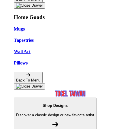
Home Goods
Mugs
Tapestries
Wall Art
Pillows
Back To Menu
Shop Designs
Discover a classic design or new favorite artist