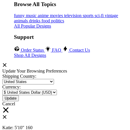
Browse All Topics
funny
music
anime
movies
television
sports
sci-fi
vintage
animals
drinks
food
politics
All Popular Designs
Support
Order Status
FAQ
Contact Us
Shop All Designs
Update Your Browsing Preferences
Shipping Country:
Currency:
Cancel
Katie:
5'10"
160