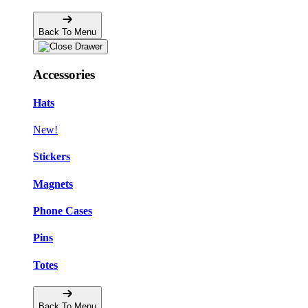
Back To Menu
Accessories
Hats
New!
Stickers
Magnets
Phone Cases
Pins
Totes
Back To Menu