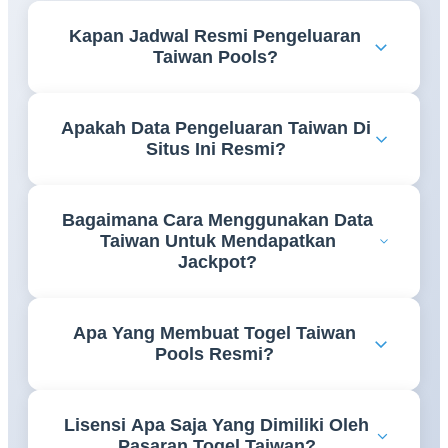
Kapan Jadwal Resmi Pengeluaran
Taiwan Pools?
Seluruh hasil undian Taiwan Prize dirilis setiap hari
Apakah Data Pengeluaran Taiwan Di
secara rutin. Proses pengundian live draw Taiwan
Situs Ini Resmi?
biasanya selesai dan diupdate ke dalam tabel data
kami tepat pada pukul 23.00 WIB. Pastikan Anda
Ya, tentu saja. Seluruh angka yang kami tayangkan
mengecek di jam tersebut untuk mendapatkan angka
Bagaimana Cara Menggunakan Data
di dalam tabel data Taiwan terkoneksi langsung
tercepat dan resmi.
Taiwan Untuk Mendapatkan
dengan situs resmi Taiwan Pools menggunakan
Jackpot?
teknologi API. Ini menjamin akurasi 100% dan
meminimalisir kesalahan input manual, sehingga
Banyak pemain profesional menggunakan data
Anda mendapatkan hasil yang valid dan berlisensi.
Apa Yang Membuat Togel Taiwan
Taiwan terlengkap kami untuk melakukan analisis
Pools Resmi?
pola. Dengan meriset hasil keluaran dari periode-
periode sebelumnya, Anda dapat merumuskan
Sebuah pasaran togel dianggap resmi jika dikelola
angka main jitu dan menentukan strategi tarung
Lisensi Apa Saja Yang Dimiliki Oleh
langsung oleh otoritas atau pemerintah negara
yang lebih bijak untuk memperbesar peluang
Pasaran Togel Taiwan?