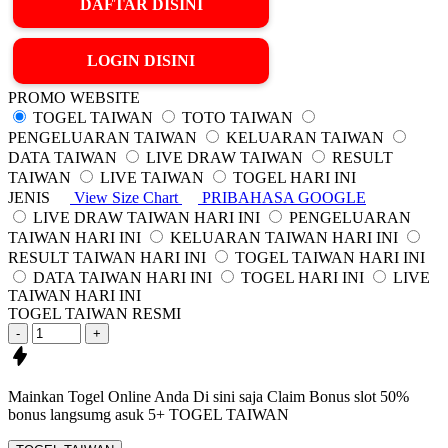
DAFTAR DISINI
LOGIN DISINI
PROMO WEBSITE
TOGEL TAIWAN
TOTO TAIWAN
PENGELUARAN TAIWAN
KELUARAN TAIWAN
DATA TAIWAN
LIVE DRAW TAIWAN
RESULT
TAIWAN
LIVE TAIWAN
TOGEL HARI INI
JENIS
View Size Chart
PRIBAHASA GOOGLE
LIVE DRAW TAIWAN HARI INI
PENGELUARAN
TAIWAN HARI INI
KELUARAN TAIWAN HARI INI
RESULT TAIWAN HARI INI
TOGEL TAIWAN HARI INI
DATA TAIWAN HARI INI
TOGEL HARI INI
LIVE
TAIWAN HARI INI
TOGEL TAIWAN RESMI
-
+
Mainkan Togel Online Anda Di sini saja
Claim Bonus slot 50%
bonus langsumg asuk
5+ TOGEL TAIWAN