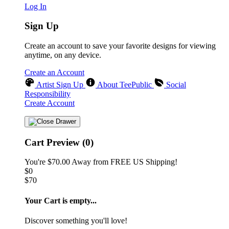
Log In
Sign Up
Create an account to save your favorite designs for viewing
anytime, on any device.
Create an Account
Artist Sign Up
About TeePublic
Social
Responsibility
Create Account
Cart Preview (0)
You're
$70.00
Away from
FREE US Shipping!
$0
$70
Your Cart is empty...
Discover something you'll love!