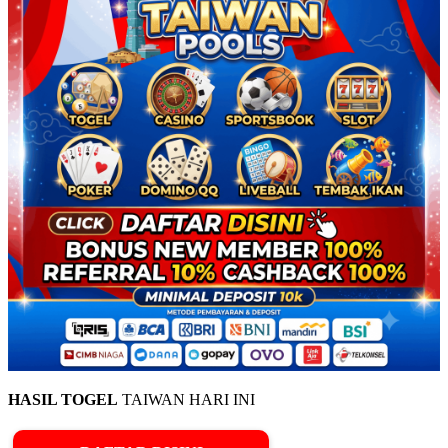
HASIL TOGEL
TAIWAN HARI INI