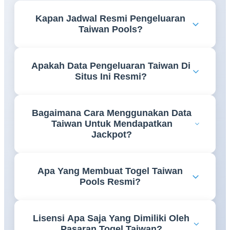
Kapan Jadwal Resmi Pengeluaran
Taiwan Pools?
Seluruh hasil undian Taiwan Prize dirilis setiap hari
Apakah Data Pengeluaran Taiwan Di
secara rutin. Proses pengundian live draw Taiwan
Situs Ini Resmi?
biasanya selesai dan diupdate ke dalam tabel data
kami tepat pada pukul 23.00 WIB. Pastikan Anda
Ya, tentu saja. Seluruh angka yang kami tayangkan
mengecek di jam tersebut untuk mendapatkan angka
Bagaimana Cara Menggunakan Data
di dalam tabel data Taiwan terkoneksi langsung
tercepat dan resmi.
Taiwan Untuk Mendapatkan
dengan situs resmi Taiwan Pools menggunakan
Jackpot?
teknologi API. Ini menjamin akurasi 100% dan
meminimalisir kesalahan input manual, sehingga
Banyak pemain profesional menggunakan data
Anda mendapatkan hasil yang valid dan berlisensi.
Apa Yang Membuat Togel Taiwan
Taiwan terlengkap kami untuk melakukan analisis
Pools Resmi?
pola. Dengan meriset hasil keluaran dari periode-
periode sebelumnya, Anda dapat merumuskan
Sebuah pasaran togel dianggap resmi jika dikelola
angka main jitu dan menentukan strategi tarung
Lisensi Apa Saja Yang Dimiliki Oleh
langsung oleh otoritas atau pemerintah negara
yang lebih bijak untuk memperbesar peluang
Pasaran Togel Taiwan?