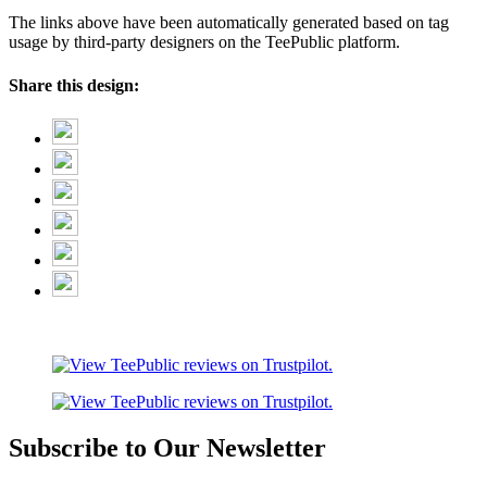
The links above have been automatically generated based on tag
usage by third-party designers on the TeePublic platform.
Share this design:
Subscribe to Our Newsletter