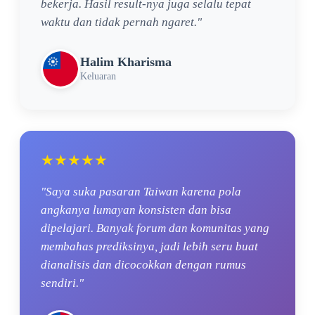
bekerja. Hasil result-nya juga selalu tepat
waktu dan tidak pernah ngaret."
Halim Kharisma
Keluaran
★★★★★
"Saya suka pasaran Taiwan karena pola
angkanya lumayan konsisten dan bisa
dipelajari. Banyak forum dan komunitas yang
membahas prediksinya, jadi lebih seru buat
dianalisis dan dicocokkan dengan rumus
sendiri."