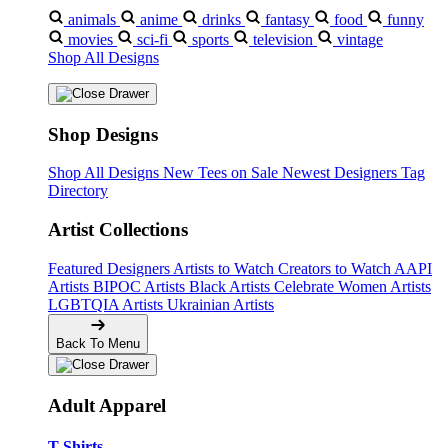
animals
anime
drinks
fantasy
food
funny
movies
sci-fi
sports
television
vintage
Shop All Designs
Shop Designs
Shop All Designs
New Tees on Sale
Newest Designers
Tag
Directory
Artist Collections
Featured Designers
Artists to Watch
Creators to Watch
AAPI
Artists
BIPOC Artists
Black Artists
Celebrate Women Artists
LGBTQIA Artists
Ukrainian Artists
Back To Menu
Adult Apparel
T-Shirts