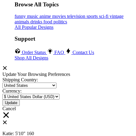
Browse All Topics
funny
music
anime
movies
television
sports
sci-fi
vintage
animals
drinks
food
politics
All Popular Designs
Support
Order Status
FAQ
Contact Us
Shop All Designs
Update Your Browsing Preferences
Shipping Country:
Currency:
Cancel
Katie:
5'10"
160