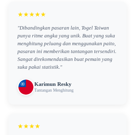
★★★★★
"Dibandingkan pasaran lain, Togel Taiwan
punya ritme angka yang unik. Buat yang suka
menghitung peluang dan menggunakan paito,
pasaran ini memberikan tantangan tersendiri.
Sangat direkomendasikan buat pemain yang
suka pakai statistik."
Karimun Resky
Tantangan Menghitung
★★★★