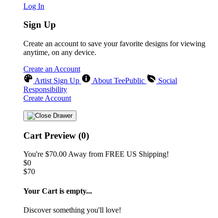
Log In
Sign Up
Create an account to save your favorite designs for viewing
anytime, on any device.
Create an Account
Artist Sign Up
About TeePublic
Social
Responsibility
Create Account
Cart Preview (0)
You're
$70.00
Away from
FREE US Shipping!
$0
$70
Your Cart is empty...
Discover something you'll love!