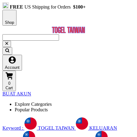
FREE
US Shipping for Orders
$100+
Shop
Account
0
Cart
BUAT AKUN
Explore Categories
Popular Products
Keyword :
TOGEL TAIWAN
KELUARAN