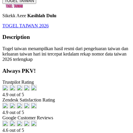
TOGEL TAIWAN
Sikekk Aeee
Kasihlah Dulu
TOGEL TAIWAN 2026
Description
Togel taiwan menampilkan hasil resmi dari pengeluaran taiwan dan
keluaran taiwan hari ini tercepat kedalam rekap nomor data taiwan
2026 terlengkap
Always PKV!
Trustpilot Rating
4.9 out of 5
Zendesk Satisfaction Rating
4.9 out of 5
Google Customer Reviews
4.6 out of 5