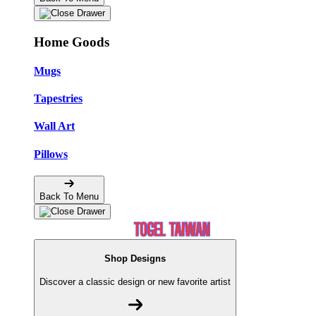
Home Goods
Mugs
Tapestries
Wall Art
Pillows
Back To Menu
Shop Designs
Discover a classic design or new favorite artist