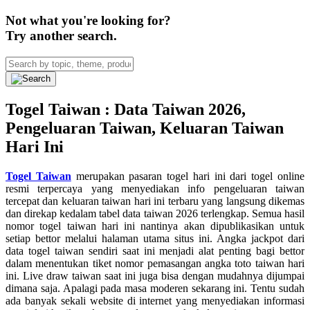
Not what you're looking for?
Try another search.
Togel Taiwan : Data Taiwan 2026,
Pengeluaran Taiwan, Keluaran Taiwan
Hari Ini
Togel Taiwan
merupakan pasaran togel hari ini dari togel online
resmi terpercaya yang menyediakan info pengeluaran taiwan
tercepat dan keluaran taiwan hari ini terbaru yang langsung dikemas
dan direkap kedalam tabel data taiwan 2026 terlengkap. Semua hasil
nomor togel taiwan hari ini nantinya akan dipublikasikan untuk
setiap bettor melalui halaman utama situs ini. Angka jackpot dari
data togel taiwan sendiri saat ini menjadi alat penting bagi bettor
dalam menentukan tiket nomor pemasangan angka toto taiwan hari
ini. Live draw taiwan saat ini juga bisa dengan mudahnya dijumpai
dimana saja. Apalagi pada masa moderen sekarang ini. Tentu sudah
ada banyak sekali website di internet yang menyediakan informasi