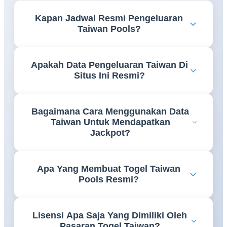
Kapan Jadwal Resmi Pengeluaran
Taiwan Pools?
Seluruh hasil undian Taiwan Prize dirilis setiap hari
Apakah Data Pengeluaran Taiwan Di
secara rutin. Proses pengundian live draw Taiwan
Situs Ini Resmi?
biasanya selesai dan diupdate ke dalam tabel data
kami tepat pada pukul 23.00 WIB. Pastikan Anda
Ya, tentu saja. Seluruh angka yang kami tayangkan
mengecek di jam tersebut untuk mendapatkan angka
Bagaimana Cara Menggunakan Data
di dalam tabel data Taiwan terkoneksi langsung
tercepat dan resmi.
Taiwan Untuk Mendapatkan
dengan situs resmi Taiwan Pools menggunakan
Jackpot?
teknologi API. Ini menjamin akurasi 100% dan
meminimalisir kesalahan input manual, sehingga
Banyak pemain profesional menggunakan data
Anda mendapatkan hasil yang valid dan berlisensi.
Apa Yang Membuat Togel Taiwan
Taiwan terlengkap kami untuk melakukan analisis
Pools Resmi?
pola. Dengan meriset hasil keluaran dari periode-
periode sebelumnya, Anda dapat merumuskan
Sebuah pasaran togel dianggap resmi jika dikelola
angka main jitu dan menentukan strategi tarung
Lisensi Apa Saja Yang Dimiliki Oleh
langsung oleh otoritas atau pemerintah negara
yang lebih bijak untuk memperbesar peluang
Pasaran Togel Taiwan?