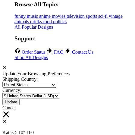
Browse All Topics
funny
music
anime
movies
television
sports
sci-fi
vintage
animals
drinks
food
politics
All Popular Designs
Support
Order Status
FAQ
Contact Us
Shop All Designs
Update Your Browsing Preferences
Shipping Country:
Currency:
Cancel
Katie:
5'10"
160