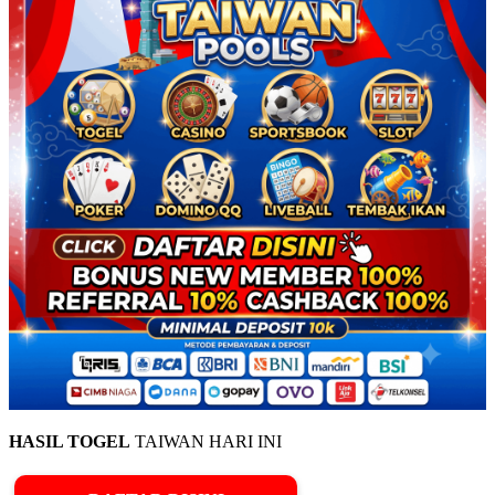
HASIL TOGEL
TAIWAN HARI INI