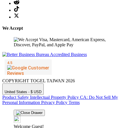
We Accept
COPYRIGHT TOGEL TAIWAN 2026
United States - $ USD
Product Safety
Intellectual Property Policy
CA: Do Not Sell My
Personal Information
Privacy Policy
Terms
Welcome Guest!