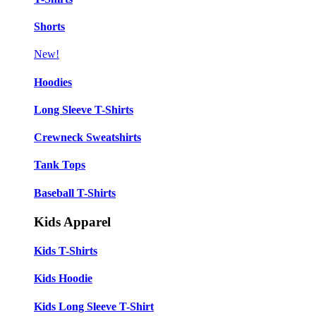
Shorts
New!
Hoodies
Long Sleeve T-Shirts
Crewneck Sweatshirts
Tank Tops
Baseball T-Shirts
Kids Apparel
Kids T-Shirts
Kids Hoodie
Kids Long Sleeve T-Shirt