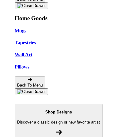
Home Goods
Mugs
Tapestries
Wall Art
Pillows
Back To Menu
Shop Designs
Discover a classic design or new favorite artist