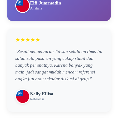
Elfi Juarmadin
Analisis
★★★★★
"Result pengeluaran Taiwan selalu on time. Ini
salah satu pasaran yang cukup stabil dan
banyak peminatnya. Karena banyak yang
main, jadi sangat mudah mencari referensi
angka jitu atau sekadar diskusi di grup."
Nelly Ellisa
Referensi