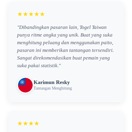
★★★★★
"Dibandingkan pasaran lain, Togel Taiwan
punya ritme angka yang unik. Buat yang suka
menghitung peluang dan menggunakan paito,
pasaran ini memberikan tantangan tersendiri.
Sangat direkomendasikan buat pemain yang
suka pakai statistik."
Karimun Resky
Tantangan Menghitung
★★★★