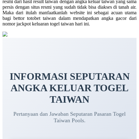
resmi dari hasil result taiwan dengan angka keluar taiwan yang sama
persis dengan situs resmi yang sudah tidak bisa diakses di tanah air.
Maka dari itulah manfaatkanlah website ini sebagai acuan utama
bagi bettor totobet taiwan dalam mendapatkan angka gacor dari
nomor jackpot keluaran togel taiwan hari ini.
INFORMASI SEPUTARAN
ANGKA KELUAR TOGEL
TAIWAN
Pertanyaan dan Jawaban Seputaran Pasaran Togel
Taiwan Pools.