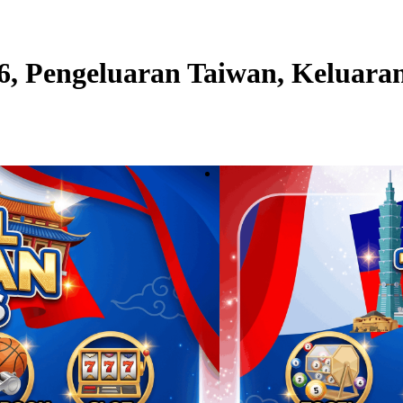
6, Pengeluaran Taiwan, Keluaran