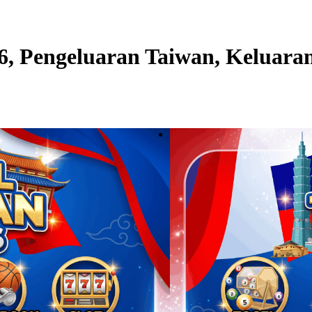
6, Pengeluaran Taiwan, Keluaran