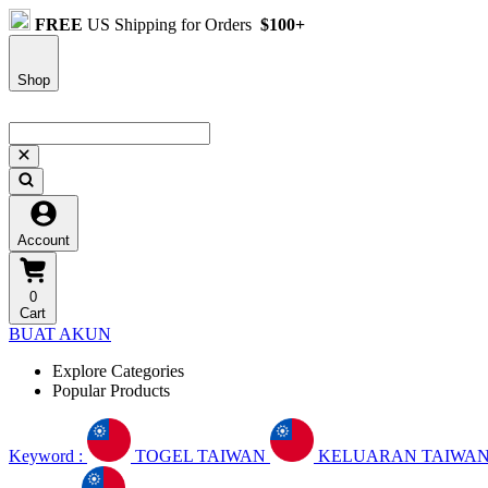
FREE
US Shipping for Orders
$100+
Shop
Account
0
Cart
BUAT AKUN
Explore Categories
Popular Products
Keyword :
TOGEL TAIWAN
KELUARAN TAIWA