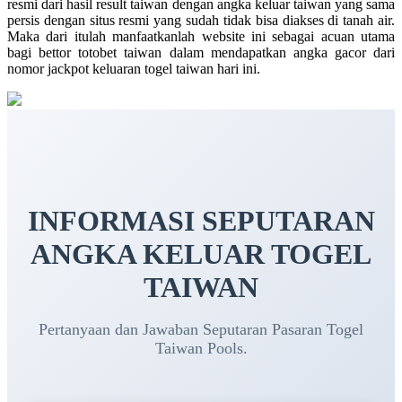
resmi dari hasil result taiwan dengan angka keluar taiwan yang sama
persis dengan situs resmi yang sudah tidak bisa diakses di tanah air.
Maka dari itulah manfaatkanlah website ini sebagai acuan utama
bagi bettor totobet taiwan dalam mendapatkan angka gacor dari
nomor jackpot keluaran togel taiwan hari ini.
INFORMASI SEPUTARAN
ANGKA KELUAR TOGEL
TAIWAN
Pertanyaan dan Jawaban Seputaran Pasaran Togel
Taiwan Pools.