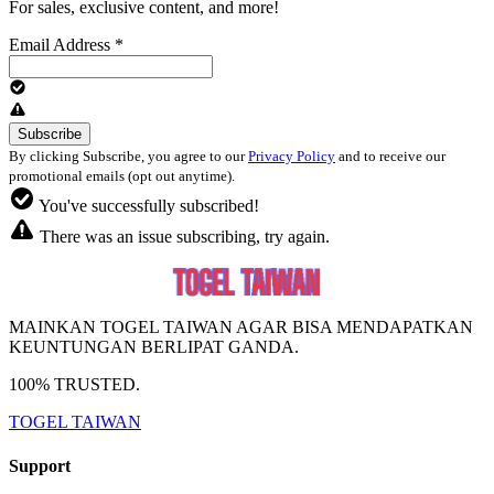
For sales, exclusive content, and more!
Email Address
*
By clicking Subscribe, you agree to our
Privacy Policy
and to receive our
promotional emails (opt out anytime).
You've successfully subscribed!
There was an issue subscribing, try again.
MAINKAN TOGEL TAIWAN AGAR BISA MENDAPATKAN
KEUNTUNGAN BERLIPAT GANDA.
100% TRUSTED.
TOGEL TAIWAN
Support