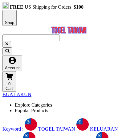
FREE
US Shipping for Orders
$100+
Shop
Account
0
Cart
BUAT AKUN
Explore Categories
Popular Products
Keyword :
TOGEL TAIWAN
KELUARAN