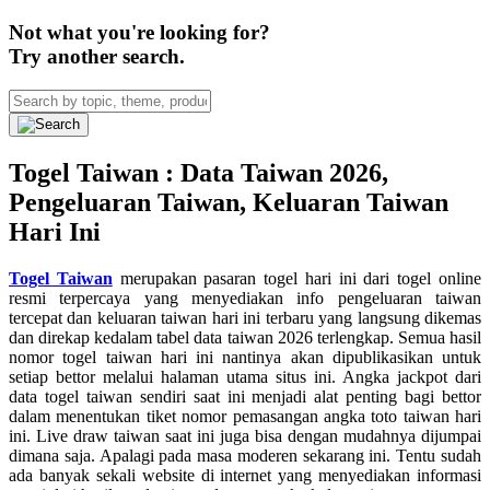
Not what you're looking for?
Try another search.
Togel Taiwan : Data Taiwan 2026,
Pengeluaran Taiwan, Keluaran Taiwan
Hari Ini
Togel Taiwan
merupakan pasaran togel hari ini dari togel online
resmi terpercaya yang menyediakan info pengeluaran taiwan
tercepat dan keluaran taiwan hari ini terbaru yang langsung dikemas
dan direkap kedalam tabel data taiwan 2026 terlengkap. Semua hasil
nomor togel taiwan hari ini nantinya akan dipublikasikan untuk
setiap bettor melalui halaman utama situs ini. Angka jackpot dari
data togel taiwan sendiri saat ini menjadi alat penting bagi bettor
dalam menentukan tiket nomor pemasangan angka toto taiwan hari
ini. Live draw taiwan saat ini juga bisa dengan mudahnya dijumpai
dimana saja. Apalagi pada masa moderen sekarang ini. Tentu sudah
ada banyak sekali website di internet yang menyediakan informasi