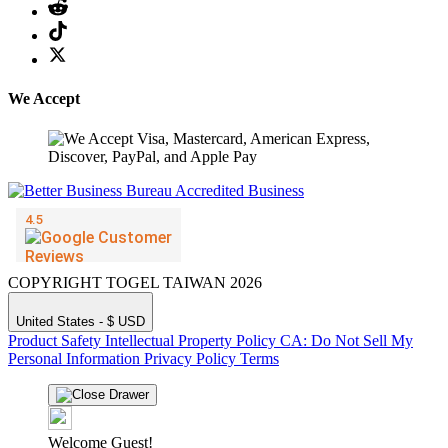
We Accept
COPYRIGHT TOGEL TAIWAN 2026
United States - $ USD
Product Safety
Intellectual Property Policy
CA: Do Not Sell My
Personal Information
Privacy Policy
Terms
Welcome Guest!