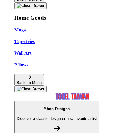
Home Goods
Mugs
Tapestries
Wall Art
Pillows
Back To Menu
Shop Designs
Discover a classic design or new favorite artist