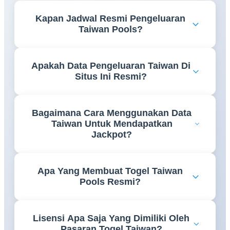
Kapan Jadwal Resmi Pengeluaran
Taiwan Pools?
Seluruh hasil undian Taiwan Prize dirilis setiap hari
Apakah Data Pengeluaran Taiwan Di
secara rutin. Proses pengundian live draw Taiwan
Situs Ini Resmi?
biasanya selesai dan diupdate ke dalam tabel data
kami tepat pada pukul 23.00 WIB. Pastikan Anda
Ya, tentu saja. Seluruh angka yang kami tayangkan
mengecek di jam tersebut untuk mendapatkan angka
Bagaimana Cara Menggunakan Data
di dalam tabel data Taiwan terkoneksi langsung
tercepat dan resmi.
Taiwan Untuk Mendapatkan
dengan situs resmi Taiwan Pools menggunakan
Jackpot?
teknologi API. Ini menjamin akurasi 100% dan
meminimalisir kesalahan input manual, sehingga
Banyak pemain profesional menggunakan data
Anda mendapatkan hasil yang valid dan berlisensi.
Apa Yang Membuat Togel Taiwan
Taiwan terlengkap kami untuk melakukan analisis
Pools Resmi?
pola. Dengan meriset hasil keluaran dari periode-
periode sebelumnya, Anda dapat merumuskan
Sebuah pasaran togel dianggap resmi jika dikelola
angka main jitu dan menentukan strategi tarung
Lisensi Apa Saja Yang Dimiliki Oleh
langsung oleh otoritas atau pemerintah negara
yang lebih bijak untuk memperbesar peluang
Pasaran Togel Taiwan?