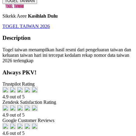
TOGEL TAIWAN
Sikekk Aeee
Kasihlah Dulu
TOGEL TAIWAN 2026
Description
Togel taiwan menampilkan hasil resmi dari pengeluaran taiwan dan
keluaran taiwan hari ini tercepat kedalam rekap nomor data taiwan
2026 terlengkap
Always PKV!
Trustpilot Rating
4.9 out of 5
Zendesk Satisfaction Rating
4.9 out of 5
Google Customer Reviews
4.6 out of 5